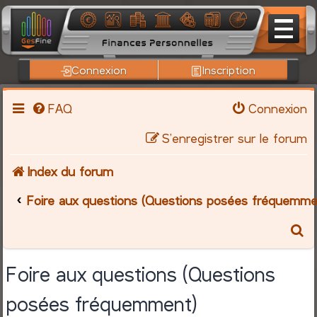
Connexion
Inscription
FAQ
Connexion
S’enregistrer sur le forum
Index du forum
Foire aux questions (Questions posées fréquemme
R
e
Foire aux questions (Questions
c
posées fréquemment)
h