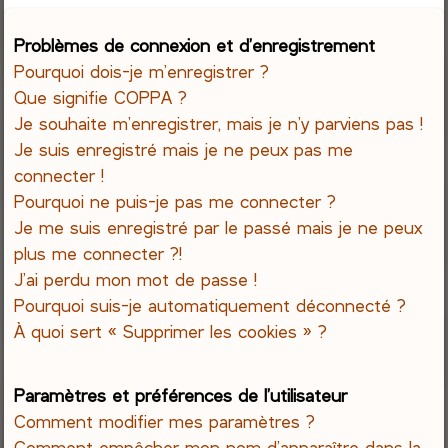
e
Problèmes de connexion et d’enregistrement
Pourquoi dois-je m’enregistrer ?
r
Que signifie COPPA ?
c
Je souhaite m’enregistrer, mais je n’y parviens pas !
Je suis enregistré mais je ne peux pas me
h
connecter !
Pourquoi ne puis-je pas me connecter ?
e
Je me suis enregistré par le passé mais je ne peux
r
plus me connecter ?!
J’ai perdu mon mot de passe !
Pourquoi suis-je automatiquement déconnecté ?
À quoi sert « Supprimer les cookies » ?
Paramètres et préférences de l’utilisateur
Comment modifier mes paramètres ?
Comment empêcher mon nom d’apparaître dans la