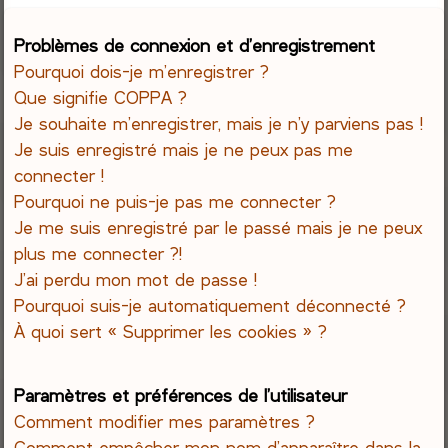
e
Problèmes de connexion et d’enregistrement
Pourquoi dois-je m’enregistrer ?
r
Que signifie COPPA ?
c
Je souhaite m’enregistrer, mais je n’y parviens pas !
Je suis enregistré mais je ne peux pas me
h
connecter !
Pourquoi ne puis-je pas me connecter ?
e
Je me suis enregistré par le passé mais je ne peux
r
plus me connecter ?!
J’ai perdu mon mot de passe !
Pourquoi suis-je automatiquement déconnecté ?
À quoi sert « Supprimer les cookies » ?
Paramètres et préférences de l’utilisateur
Comment modifier mes paramètres ?
Comment empêcher mon nom d’apparaître dans la