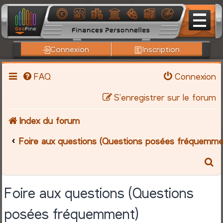
Connexion
Inscription
FAQ
Connexion
S’enregistrer sur le forum
Index du forum
Foire aux questions (Questions posées fréquemme
R
e
Foire aux questions (Questions
c
posées fréquemment)
h