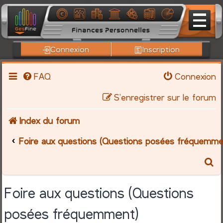
Connexion
Inscription
FAQ
Connexion
S’enregistrer sur le forum
Index du forum
Foire aux questions (Questions posées fréquemme
R
e
Foire aux questions (Questions
c
posées fréquemment)
h