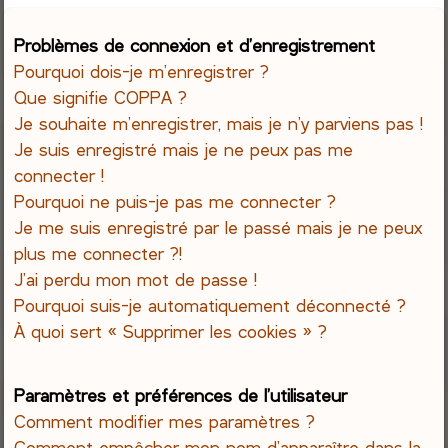
e
Problèmes de connexion et d’enregistrement
Pourquoi dois-je m’enregistrer ?
r
Que signifie COPPA ?
c
Je souhaite m’enregistrer, mais je n’y parviens pas !
Je suis enregistré mais je ne peux pas me
h
connecter !
Pourquoi ne puis-je pas me connecter ?
e
Je me suis enregistré par le passé mais je ne peux
r
plus me connecter ?!
J’ai perdu mon mot de passe !
Pourquoi suis-je automatiquement déconnecté ?
À quoi sert « Supprimer les cookies » ?
Paramètres et préférences de l’utilisateur
Comment modifier mes paramètres ?
Comment empêcher mon nom d’apparaître dans la