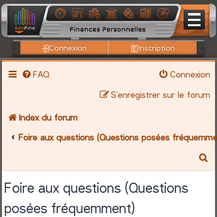
Connexion
Inscription
FAQ
Connexion
S’enregistrer sur le forum
Index du forum
Foire aux questions (Questions posées fréquemme
R
e
Foire aux questions (Questions
c
posées fréquemment)
h