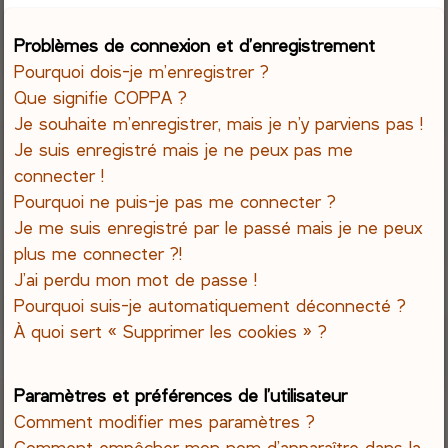
e
Problèmes de connexion et d’enregistrement
Pourquoi dois-je m’enregistrer ?
r
Que signifie COPPA ?
c
Je souhaite m’enregistrer, mais je n’y parviens pas !
Je suis enregistré mais je ne peux pas me
h
connecter !
Pourquoi ne puis-je pas me connecter ?
e
Je me suis enregistré par le passé mais je ne peux
r
plus me connecter ?!
J’ai perdu mon mot de passe !
Pourquoi suis-je automatiquement déconnecté ?
À quoi sert « Supprimer les cookies » ?
Paramètres et préférences de l’utilisateur
Comment modifier mes paramètres ?
Comment empêcher mon nom d’apparaître dans la