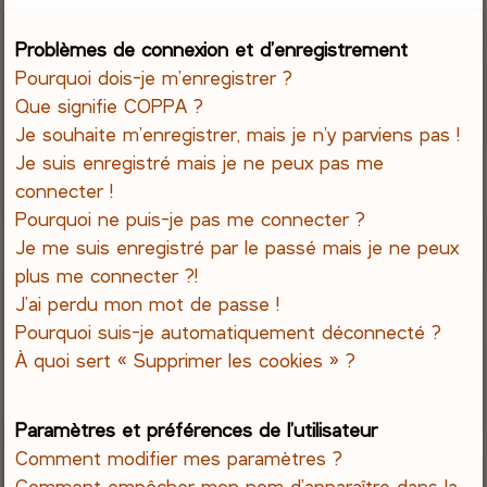
e
Problèmes de connexion et d’enregistrement
Pourquoi dois-je m’enregistrer ?
r
Que signifie COPPA ?
c
Je souhaite m’enregistrer, mais je n’y parviens pas !
Je suis enregistré mais je ne peux pas me
h
connecter !
Pourquoi ne puis-je pas me connecter ?
e
Je me suis enregistré par le passé mais je ne peux
r
plus me connecter ?!
J’ai perdu mon mot de passe !
Pourquoi suis-je automatiquement déconnecté ?
À quoi sert « Supprimer les cookies » ?
Paramètres et préférences de l’utilisateur
Comment modifier mes paramètres ?
Comment empêcher mon nom d’apparaître dans la