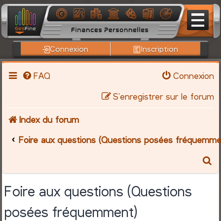
Connexion
Inscription
FAQ
Connexion
S’enregistrer sur le forum
Index du forum
Foire aux questions (Questions posées fréquemme
R
e
Foire aux questions (Questions
c
posées fréquemment)
h