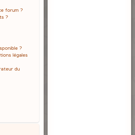
 ce forum ?
ts ?
isponible ?
tions légales
rateur du