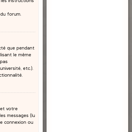
 les instructions
 du forum.
ecté que pendant
ilisant le même
 pas
iversité, etc.).
tionnalité.
et votre
 des messages (lu
 de connexion ou