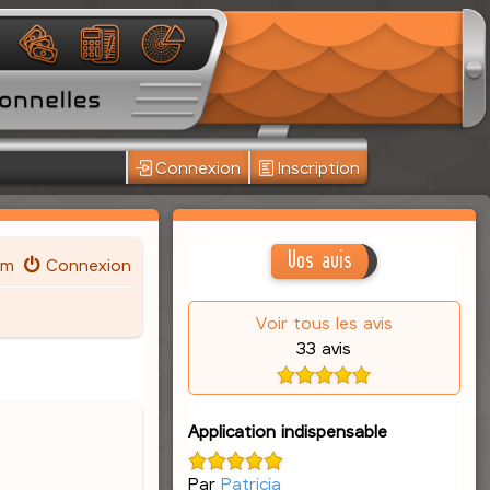
Connexion
Inscription
Vos avis
um
Connexion
Voir tous les avis
33 avis
Application indispensable
Par
Patricia