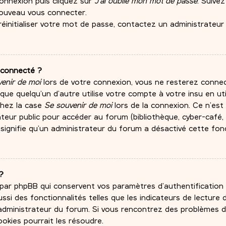
connexion puis cliquez sur
J’ai oublié mon mot de passe
. Suivez
nouveau vous connecter.
réinitialiser votre mot de passe, contactez un administrateur
éconnecté ?
enir de moi
lors de votre connexion, vous ne resterez conn
e quelqu’un d’autre utilise votre compte à votre insu en ut
chez la case
Se souvenir de moi
lors de la connexion. Ce n’est
eur public pour accéder au forum (bibliothèque, cyber-café, un
signifie qu’un administrateur du forum a désactivé cette fonc
?
 par phpBB qui conservent vos paramètres d’authentification 
ssi des fonctionnalités telles que les indicateurs de lecture
n administrateur du forum. Si vous rencontrez des problèmes
okies pourrait les résoudre.