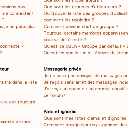
parviens pas !
Que sont les groupes d’utilisateurs ?
s me connecter !
Où trouver la liste des groupes d’utilisa
r ?
comment les rejoindre ?
is je ne peux plus
Comment devenir chef de groupe ?
Pourquoi certains membres apparaissen
couleur différente ?
éconnecté ?
Qu’est-ce qu’un « Groupe par défaut » 
?
Qu’est-ce que le lien « L’équipe du foru
ateur
Messagerie privée
Je ne peux pas envoyer de messages pri
tre dans la liste
Je reçois sans arrêt des messages indés
J’ai reçu un spam ou un courriel abusif
ce forum !
eure est toujours
Amis et ignorés
Que sont mes listes d’amis et d’ignorés
roximité de mon
Comment puis-je ajouter/supprimer des u