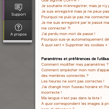
Je souhaite m’enregistrer, mais je n’y 
Je suis enregistré mais je ne peux pa
Support
Pourquoi ne puis-je pas me connecte
Je me suis enregistré par le passé ma
me connecter ?!
J’ai perdu mon mot de passe !
A propos
Pourquoi suis-je automatiquement d
À quoi sert « Supprimer les cookies » 
Paramètres et préférences de l’utilis
Comment modifier mes paramètres ?
Comment empêcher mon nom d’apparaî
des membres connectés ?
Les heures ne sont pas correctes !
J’ai changé mon fuseau horaire et l’h
incorrecte !
Ma langue n’est pas dans la liste !
A quoi correspondent les images à p
nom d’utilisateur ?