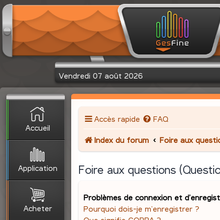
Vendredi 07 août 2026
Accès rapide
FAQ
Accueil
Index du forum
Foire aux quest
Application
Foire aux questions (Quest
Problèmes de connexion et d’enregis
Acheter
Pourquoi dois-je m’enregistrer ?
Que signifie COPPA ?