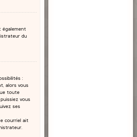
ut également
nistrateur du
sibilités :
t, alors vous
que toute
puissiez vous
suivez ses
 courriel ait
nistrateur.