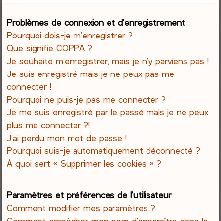
e
Problèmes de connexion et d’enregistrement
Pourquoi dois-je m’enregistrer ?
r
Que signifie COPPA ?
c
Je souhaite m’enregistrer, mais je n’y parviens pas !
Je suis enregistré mais je ne peux pas me
h
connecter !
Pourquoi ne puis-je pas me connecter ?
e
Je me suis enregistré par le passé mais je ne peux
r
plus me connecter ?!
J’ai perdu mon mot de passe !
Pourquoi suis-je automatiquement déconnecté ?
À quoi sert « Supprimer les cookies » ?
Paramètres et préférences de l’utilisateur
Comment modifier mes paramètres ?
Comment empêcher mon nom d’apparaître dans la