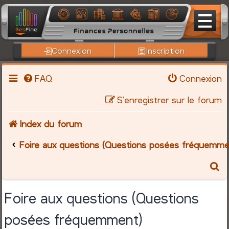
Connexion
Inscription
FAQ
Connexion
S’enregistrer sur le forum
Index du forum
Foire aux questions (Questions posées fréquemme
R
e
Foire aux questions (Questions
c
posées fréquemment)
h