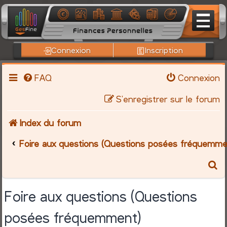
Connexion
Inscription
FAQ
Connexion
S’enregistrer sur le forum
Index du forum
Foire aux questions (Questions posées fréquemme
R
e
Foire aux questions (Questions
c
posées fréquemment)
h