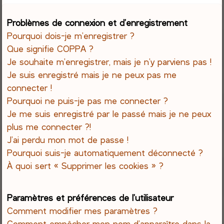
e
Problèmes de connexion et d’enregistrement
Pourquoi dois-je m’enregistrer ?
r
Que signifie COPPA ?
c
Je souhaite m’enregistrer, mais je n’y parviens pas !
Je suis enregistré mais je ne peux pas me
h
connecter !
Pourquoi ne puis-je pas me connecter ?
e
Je me suis enregistré par le passé mais je ne peux
r
plus me connecter ?!
J’ai perdu mon mot de passe !
Pourquoi suis-je automatiquement déconnecté ?
À quoi sert « Supprimer les cookies » ?
Paramètres et préférences de l’utilisateur
Comment modifier mes paramètres ?
Comment empêcher mon nom d’apparaître dans la