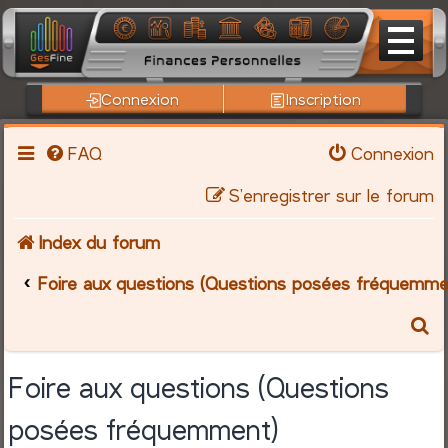
Connexion
Inscription
FAQ
Connexion
S’enregistrer sur le forum
Index du forum
Foire aux questions (Questions posées fréquemme
R
e
Foire aux questions (Questions
c
posées fréquemment)
h