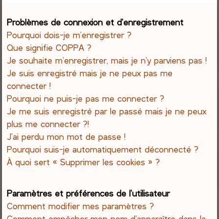
e
Problèmes de connexion et d’enregistrement
Pourquoi dois-je m’enregistrer ?
r
Que signifie COPPA ?
c
Je souhaite m’enregistrer, mais je n’y parviens pas !
Je suis enregistré mais je ne peux pas me
h
connecter !
Pourquoi ne puis-je pas me connecter ?
e
Je me suis enregistré par le passé mais je ne peux
r
plus me connecter ?!
J’ai perdu mon mot de passe !
Pourquoi suis-je automatiquement déconnecté ?
À quoi sert « Supprimer les cookies » ?
Paramètres et préférences de l’utilisateur
Comment modifier mes paramètres ?
Comment empêcher mon nom d’apparaître dans la