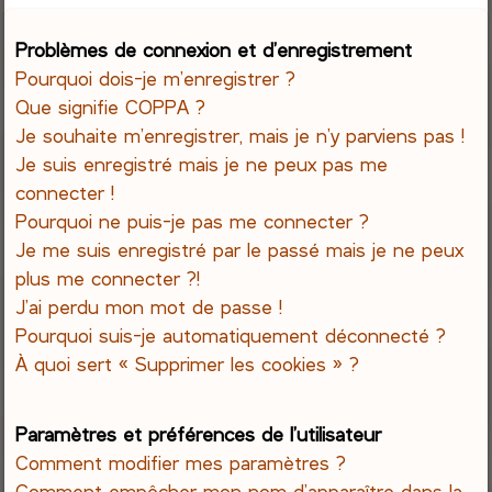
e
Problèmes de connexion et d’enregistrement
Pourquoi dois-je m’enregistrer ?
r
Que signifie COPPA ?
c
Je souhaite m’enregistrer, mais je n’y parviens pas !
Je suis enregistré mais je ne peux pas me
h
connecter !
Pourquoi ne puis-je pas me connecter ?
e
Je me suis enregistré par le passé mais je ne peux
r
plus me connecter ?!
J’ai perdu mon mot de passe !
Pourquoi suis-je automatiquement déconnecté ?
À quoi sert « Supprimer les cookies » ?
Paramètres et préférences de l’utilisateur
Comment modifier mes paramètres ?
Comment empêcher mon nom d’apparaître dans la