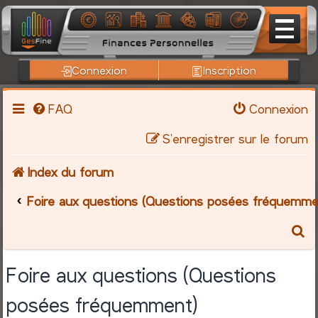
Connexion
Inscription
FAQ
Connexion
S’enregistrer sur le forum
Index du forum
Foire aux questions (Questions posées fréquemme
R
e
Foire aux questions (Questions
c
posées fréquemment)
h