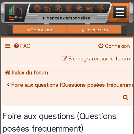
Connexion
Inscription
FAQ
Connexion
S’enregistrer sur le forum
Index du forum
Foire aux questions (Questions posées fréquemme
R
e
Foire aux questions (Questions
c
posées fréquemment)
h