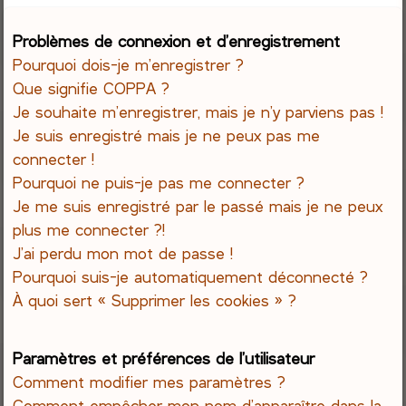
e
Problèmes de connexion et d’enregistrement
Pourquoi dois-je m’enregistrer ?
r
Que signifie COPPA ?
c
Je souhaite m’enregistrer, mais je n’y parviens pas !
Je suis enregistré mais je ne peux pas me
h
connecter !
Pourquoi ne puis-je pas me connecter ?
e
Je me suis enregistré par le passé mais je ne peux
r
plus me connecter ?!
J’ai perdu mon mot de passe !
Pourquoi suis-je automatiquement déconnecté ?
À quoi sert « Supprimer les cookies » ?
Paramètres et préférences de l’utilisateur
Comment modifier mes paramètres ?
Comment empêcher mon nom d’apparaître dans la