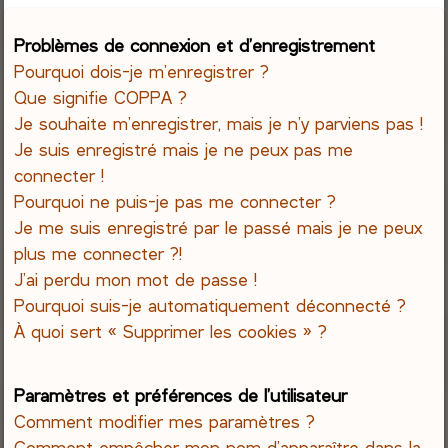
e
Problèmes de connexion et d’enregistrement
Pourquoi dois-je m’enregistrer ?
r
Que signifie COPPA ?
c
Je souhaite m’enregistrer, mais je n’y parviens pas !
Je suis enregistré mais je ne peux pas me
h
connecter !
Pourquoi ne puis-je pas me connecter ?
e
Je me suis enregistré par le passé mais je ne peux
r
plus me connecter ?!
J’ai perdu mon mot de passe !
Pourquoi suis-je automatiquement déconnecté ?
À quoi sert « Supprimer les cookies » ?
Paramètres et préférences de l’utilisateur
Comment modifier mes paramètres ?
Comment empêcher mon nom d’apparaître dans la