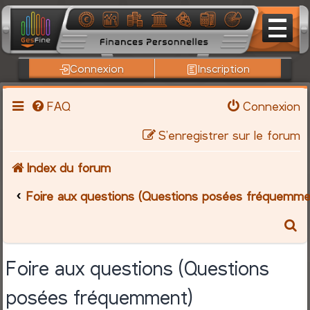
Connexion
Inscription
FAQ
Connexion
S’enregistrer sur le forum
Index du forum
Foire aux questions (Questions posées fréquemme
R
e
Foire aux questions (Questions
c
posées fréquemment)
h