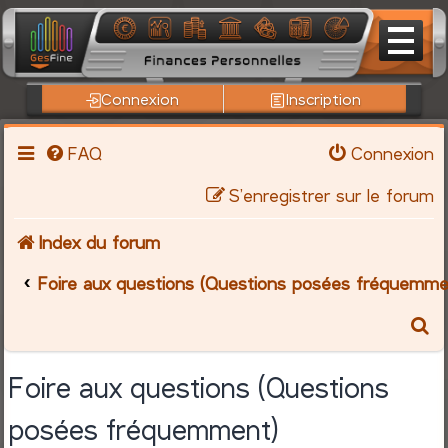
Connexion
Inscription
FAQ
Connexion
S’enregistrer sur le forum
Index du forum
Foire aux questions (Questions posées fréquemme
R
e
Foire aux questions (Questions
c
posées fréquemment)
h