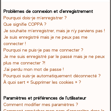
e
Problèmes de connexion et d’enregistrement
Pourquoi dois-je m’enregistrer ?
r
Que signifie COPPA ?
c
Je souhaite m’enregistrer, mais je n’y parviens pas !
Je suis enregistré mais je ne peux pas me
h
connecter !
Pourquoi ne puis-je pas me connecter ?
e
Je me suis enregistré par le passé mais je ne peux
r
plus me connecter ?!
J’ai perdu mon mot de passe !
Pourquoi suis-je automatiquement déconnecté ?
À quoi sert « Supprimer les cookies » ?
Paramètres et préférences de l’utilisateur
Comment modifier mes paramètres ?
Comment empêcher mon nom d’apparaître dans la